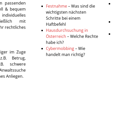
em passenden
Festnahme
– Was sind die
nell & bequem
wichtigsten nächsten
ndividuelles
Schritte bei einem
ießlich mit
Haftbefehl
r rechtliches
Hausdurchsuchung in
Österreich
– Welche Rechte
habe ich?
Cybermobbing
– Wie
diger im Zuge
handelt man richtig?
.B. Betrug,
.B. schwere
Anwaltssuche
hes Anliegen.