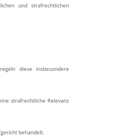
ichen und strafrechtlichen
 regeln diese insbesondere
ine strafrechtliche Relevanz
fgericht behandelt.