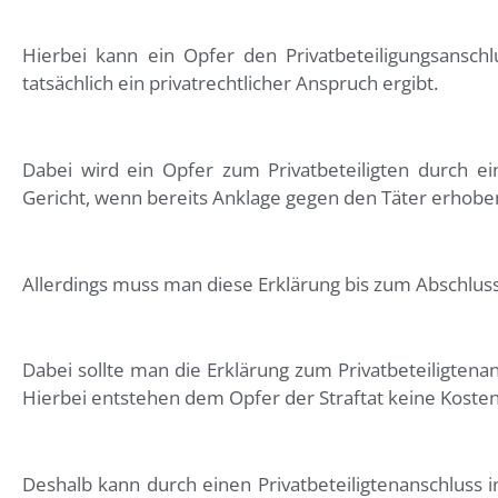
Hierbei kann ein Opfer den Privatbeteiligungsanschl
tatsächlich ein privatrechtlicher Anspruch ergibt.
Dabei wird ein Opfer zum Privatbeteiligten durch ein
Gericht, wenn bereits Anklage gegen den Täter erhob
Allerdings muss man diese Erklärung bis zum Abschlu
Dabei sollte man die Erklärung zum Privatbeteiligtena
Hierbei entstehen dem Opfer der Straftat keine Kosten 
Deshalb kann durch einen Privatbeteiligtenanschluss i