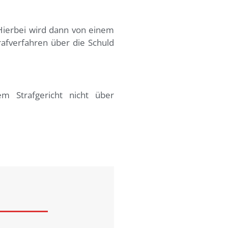
 Hierbei wird dann von einem
rafverfahren über die Schuld
m Strafgericht nicht über