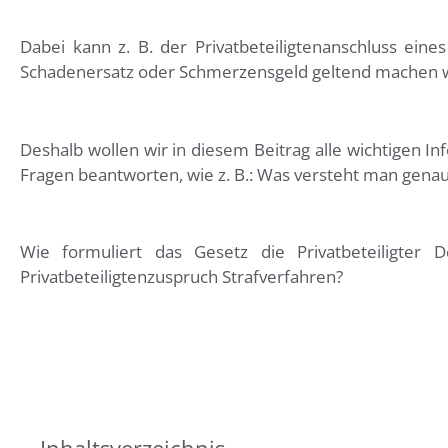
Dabei kann z. B. der Privatbeteiligtenanschluss eine
Schadenersatz oder Schmerzensgeld geltend machen w
Deshalb wollen wir in diesem Beitrag alle wichtigen 
Fragen beantworten, wie z. B.: Was versteht man genau
Wie formuliert das Gesetz die Privatbeteiligter D
Privatbeteiligtenzuspruch Strafverfahren?