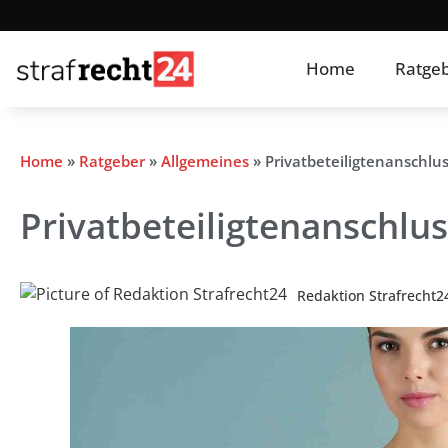
Home
Ratge
Home
»
Ratgeber
»
Allgemeines
»
Privatbeteiligtenanschlu
Privatbeteiligtenanschlus
Redaktion Strafrecht2