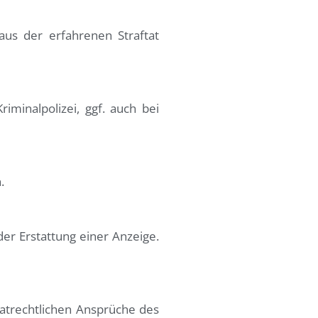
 aus der erfahrenen Straftat
iminalpolizei, ggf. auch bei
.
der Erstattung einer Anzeige.
vatrechtlichen Ansprüche des