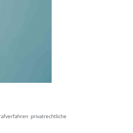
afverfahren privatrechtliche